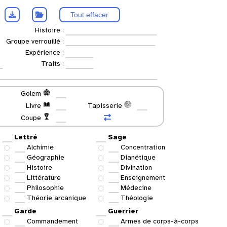
Tout effacer
Histoire :
Groupe verrouillé :
Expérience :
Traits :
Golem
Livre
Tapisserie
Coupe
Lettré
Sage
Alchimie
Concentration
Géographie
Dianétique
Histoire
Divination
Littérature
Enseignement
Philosophie
Médecine
Théorie arcanique
Théologie
Garde
Guerrier
Commandement
Armes de corps-à-corps