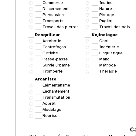
Commerce
Instinct
Discernement
Nature
Persuasion
Pistage
Transports
Pugilat
Travail des pierres
Travail des bois
Resquilleur
Kojinologue
Acrobatie
Goai
Contrefaçon
Ingénierie
Furtivité
Linguistique
Passe-passe
Maho
Survie urbaine
Méthode
Tromperie
Thérapie
Arcaniste
Élémentalisme
Enchantement
Transmutation
Apprêt
Modelage
Reprise
C