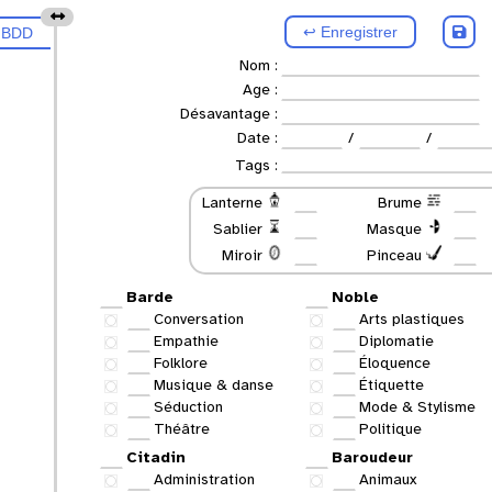
↩ Enregistrer
r BDD
Nom :
Age :
Désavantage :
Date :
/
/
Tags :
Lanterne
Brume
Sablier
Masque
Miroir
Pinceau
Barde
Noble
Conversation
Arts plastiques
Empathie
Diplomatie
Folklore
Éloquence
Musique & danse
Étiquette
Séduction
Mode & Stylisme
Théâtre
Politique
Citadin
Baroudeur
Administration
Animaux