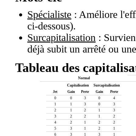
Spécialiste
: Améliore l'eff
ci-dessous).
Surcapitalisation
: Survient
déjà subit un arrêté ou une
Tableau des capitalisa
Normal
Capitalisation
Surcapitalisation
Jet
Gain
Perte
Gain
Perte
0
0
3
0
4
1
1
3
0
3
2
1
2
1
3
3
2
2
1
2
4
2
1
2
2
5
3
1
2
1
6
3
1
3
1