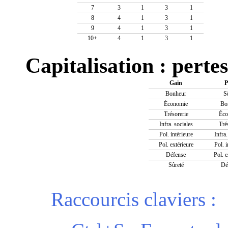
7
3
1
3
1
8
4
1
3
1
9
4
1
3
1
10+
4
1
3
1
Capitalisation : perte
Gain
P
Bonheur
S
Économie
Bo
Trésorerie
Éco
Infra. sociales
Tré
Pol. intérieure
Infra.
Pol. extérieure
Pol. i
Défense
Pol. e
Sûreté
Dé
Raccourcis claviers :