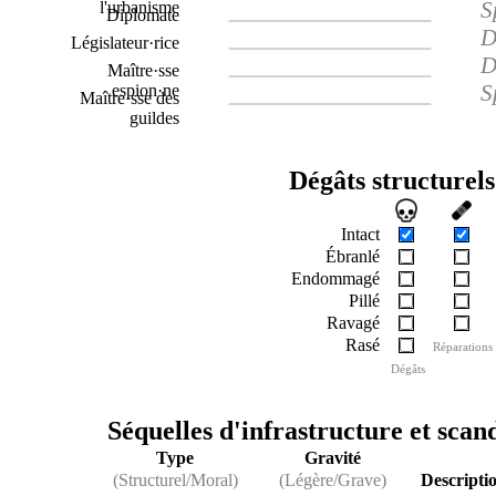
S
l'urbanisme
Diplomate
D
Législateur·rice
D
Maître·sse
S
espion·ne
Maître·sse des
guildes
Dégâts structurels
Intact
Ébranlé
Endommagé
Pillé
Ravagé
Rasé
Réparations
Dégâts
Séquelles d'infrastructure et scan
Type
Gravité
(Structurel/Moral)
(Légère/Grave)
Descripti