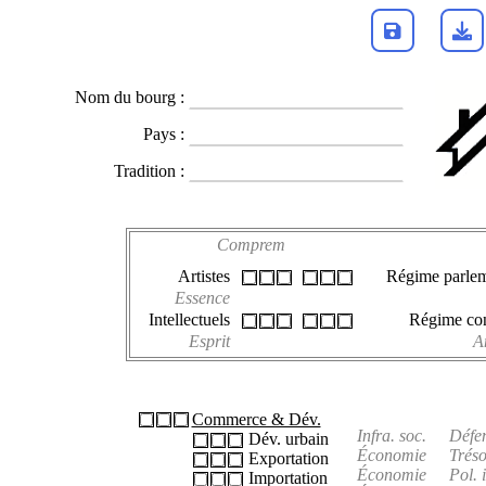
Nom du bourg :
Pays :
Tradition :
Comprem
Artistes
Régime parlem
Essence
Intellectuels
Régime con
Esprit
A
Commerce & Dév.
Infra. soc.
Défe
Dév. urbain
Économie
Tréso
Exportation
Économie
Pol. i
Importation