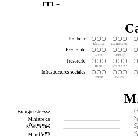
-
Ca
Bonheur
Rébellion
Manifestations
Économie
Dette
Pauvreté
Trésorerie
Ruine
Réduct. budg.
Infrastructures sociales
Famine
Maladie
Mi
U
Bourgmestre·sse
S
Ministre de
S
l'économie
Ministre des
S
armes
Ministre de